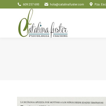
609 257 693
hola@catalinafuster.com
Pza. Esc