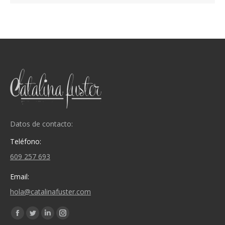
Datos de contacto:
Teléfono:
609 257 693
Email:
hola@catalinafuster.com
Encuéntranos en:
Facebook
Twitter
Linkedin
Instagram