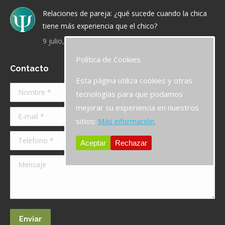
Relaciones de pareja: ¿qué sucede cuando la chica
tiene más experiencia que el chico?
9 julio, 2019
Política de Cookies
Contacto
Esta página utiliza cookies y otras
Nombre *
tecnologías para que podamos
mejorar su experiencia en nuestros
E-mail *
sitios:
Más información.
Teléfono *
Aceptar
Rechazar
Mensaje
Enviar