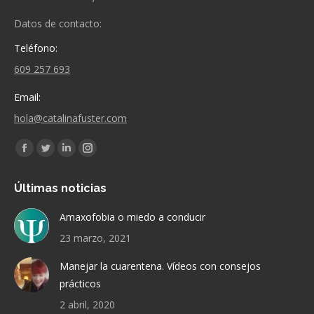
Datos de contacto:
Teléfono:
609 257 693
Email:
hola@catalinafuster.com
Encuéntranos en:
Facebook
Twitter
Linkedin
Instagram
page
page
page
page
Últimas noticias
opens
opens
opens
opens
in
in
in
in
Amaxofobia o miedo a conducir
new
new
new
new
23 marzo, 2021
window
window
window
window
Manejar la cuarentena. Vídeos con consejos
prácticos
2 abril, 2020