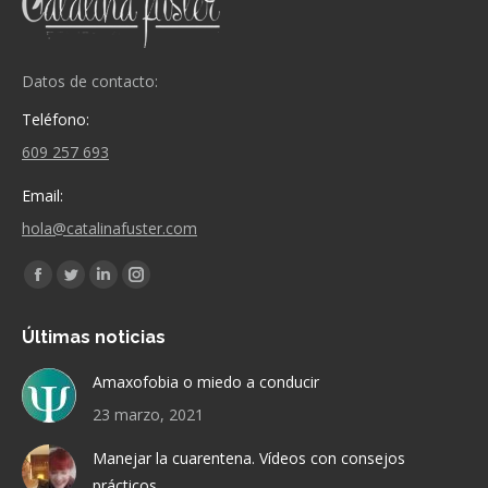
Datos de contacto:
Teléfono:
609 257 693
Email:
hola@catalinafuster.com
Encuéntranos en:
Facebook
Twitter
Linkedin
Instagram
page
page
page
page
Últimas noticias
opens
opens
opens
opens
in
in
in
in
Amaxofobia o miedo a conducir
new
new
new
new
23 marzo, 2021
window
window
window
window
Manejar la cuarentena. Vídeos con consejos
prácticos