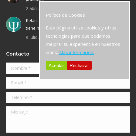
2 abril, 2020
Política de Cookies
Relaciones de pareja: ¿qué sucede cuando la chica
Esta página utiliza cookies y otras
tiene más experiencia que el chico?
tecnologías para que podamos
9 julio, 2019
mejorar su experiencia en nuestros
sitios:
Más información.
Contacto
Aceptar
Rechazar
Nombre *
E-mail *
Teléfono *
Mensaje