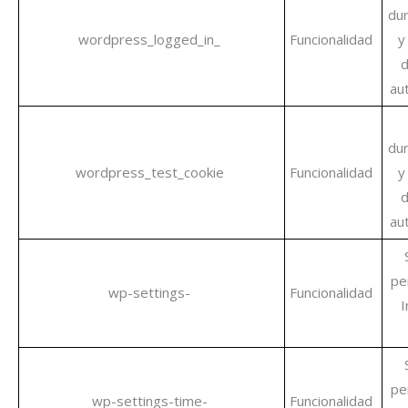
dur
wordpress_logged_in_
Funcionalidad
y
d
aut
dur
wordpress_test_cookie
Funcionalidad
y
d
aut
pe
wp-settings-
Funcionalidad
I
pe
wp-settings-time-
Funcionalidad