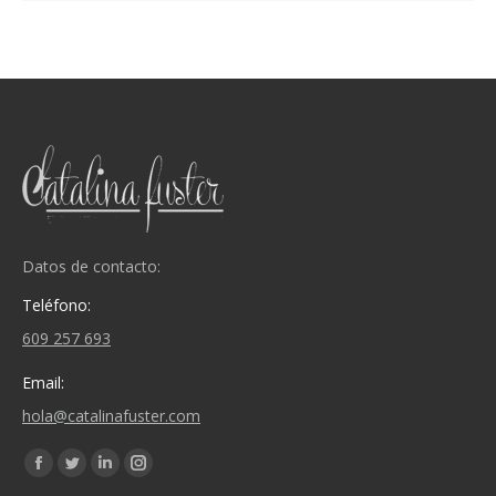
Datos de contacto:
Teléfono:
609 257 693
Email:
hola@catalinafuster.com
Encuéntranos en:
Facebook
Twitter
Linkedin
Instagram