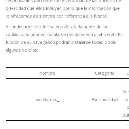
responsables del contenido y veracidad de las políticas de
privacidad que ellos incluyen por lo que la información que
le ofrecemos es siempre con referencia a la fuente.
A continuación le informamos detalladamente de las
cookies que pueden instalarse desde nuestro sitio web. En
función de su navegación podrán instalarse todas o sólo
algunas de ellas.
Nombre
Categoria
D
dur
wordpress_
Funcionalidad
y
d
aut