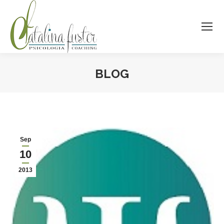
BLOG
Estás aquí:
Sep
10
2013