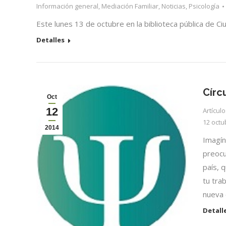
Información general
,
Mediación Familiar
,
Noticias
,
Psicología
Este lunes 13 de octubre en la biblioteca pública de Ci
Detalles
Círc
Oct
12
Artícul
12 octu
2014
Imagín
preocu
país, 
tu tra
nueva 
Detall