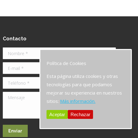
Contacto
Nombre *
Política de Cookies
E-mail *
Esta página utiliza cookies y otras
Teléfono *
tecnologías para que podamos
mejorar su experiencia en nuestros
Mensaje
sitios:
Más información.
Aceptar
Rechazar
Enviar