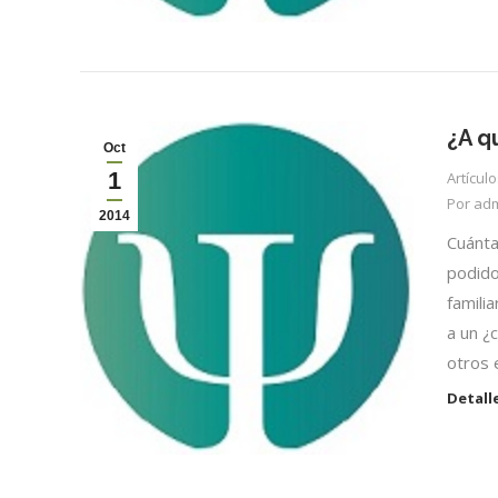
¿A q
Oct
1
Artícul
Por
ad
2014
Cuánta
podido
famili
a un ¿
otros e
Detall