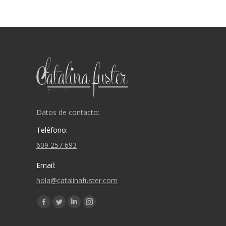
Datos de contacto:
Teléfono:
609 257 693
Email:
hola@catalinafuster.com
Encuéntranos en:
Facebook
Twitter
Linkedin
Instagram
page
page
page
page