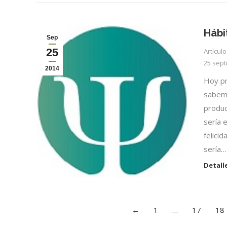
Hábi
Sep
25
Artícul
25 sept
2014
Hoy pr
sabemo
produc
sería 
felici
sería…
Detall
←
1
…
17
18