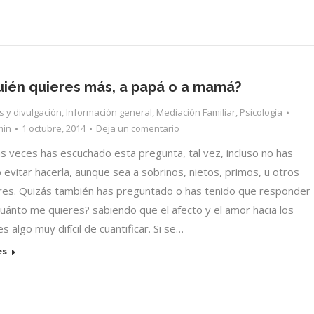
uién quieres más, a papá o a mamá?
os y divulgación
,
Información general
,
Mediación Familiar
,
Psicología
min
1 octubre, 2014
Deja un comentario
s veces has escuchado esta pregunta, tal vez, incluso no has
 evitar hacerla, aunque sea a sobrinos, nietos, primos, u otros
ares. Quizás también has preguntado o has tenido que responder
cuánto me quieres? sabiendo que el afecto y el amor hacia los
s algo muy difícil de cuantificar. Si se…
es