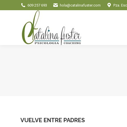
609 257 693
hola@catalinafuster.com
Pza. Esc
VUELVE ENTRE PADRES