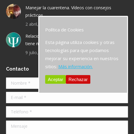
Manejar la cuarentena. Vídeos con consejos
prácticos
2 abril, 2020
Política de Cookies
Relaciones de pareja: ¿qué sucede cuando la chica
Esta página utiliza cookies y otras
tiene más experiencia que el chico?
tecnologías para que podamos
9 julio, 2019
mejorar su experiencia en nuestros
sitios:
Más información.
Contacto
Aceptar
Rechazar
Nombre *
E-mail *
Teléfono *
Mensaje