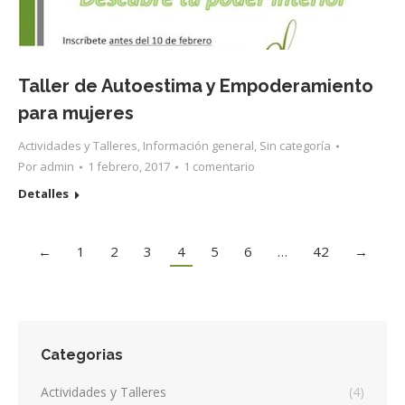
Taller de Autoestima y Empoderamiento
para mujeres
Actividades y Talleres
,
Información general
,
Sin categoría
Por
admin
1 febrero, 2017
1 comentario
Detalles
←
1
2
3
4
5
6
…
42
→
Categorias
Actividades y Talleres
(4)