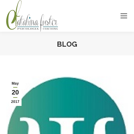
BLOG
Estás aquí:
May
20
2017