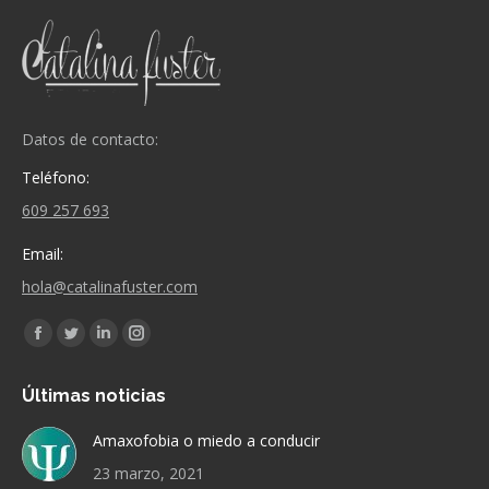
Datos de contacto:
Teléfono:
609 257 693
Email:
hola@catalinafuster.com
Encuéntranos en:
Facebook
Twitter
Linkedin
Instagram
page
page
page
page
Últimas noticias
opens
opens
opens
opens
in
in
in
in
Amaxofobia o miedo a conducir
new
new
new
new
23 marzo, 2021
window
window
window
window