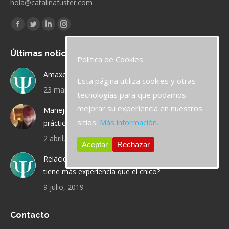
hola@catalinafuster.com
Encuéntranos en:
Facebook
Twitter
Linkedin
Instagram
page
page
page
page
Últimas noticias
opens
opens
opens
opens
Política de Cookies
in
in
in
in
Amaxofobia o miedo a conducir
Esta página utiliza cookies y otras
new
new
new
new
23 marzo, 2021
tecnologías para que podamos
window
window
window
window
mejorar su experiencia en nuestros
Manejar la cuarentena. Vídeos con consejos
sitios:
Más información.
prácticos
2 abril, 2020
Aceptar
Rechazar
Relaciones de pareja: ¿qué sucede cuando la chica
tiene más experiencia que el chico?
9 julio, 2019
Contacto