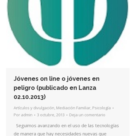
Jóvenes on line o jóvenes en
peligro (publicado en Lanza
02.10.2013)
Artículos y divulgación
,
Mediación Familiar
,
Psicología
Por
admin
3 octubre, 2013
Deja un comentario
Seguimos avanzando en el uso de las tecnologías
de manera que hay necesidades nuevas que