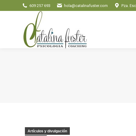
609 257 693
hola@catalinafuster.com
Pza. Esc
Artículos y divulgación