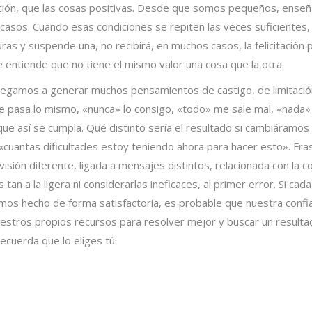
ón, que las cosas positivas. Desde que somos pequeños, enseñam
asos. Cuando esas condiciones se repiten las veces suficientes,
uras y suspende una, no recibirá, en muchos casos, la felicitación 
 entiende que no tiene el mismo valor una cosa que la otra.
y llegamos a generar muchos pensamientos de castigo, de limitaci
 pasa lo mismo, «nunca» lo consigo, «todo» me sale mal, «nada» 
e así se cumpla. Qué distinto sería el resultado si cambiáramos
«cuantas dificultades estoy teniendo ahora para hacer esto». Fras
 visión diferente, ligada a mensajes distintos, relacionada con la
tan a la ligera ni considerarlas ineficaces, al primer error. Si c
emos hecho de forma satisfactoria, es probable que nuestra confi
stros propios recursos para resolver mejor y buscar un resultad
ecuerda que lo eliges tú.