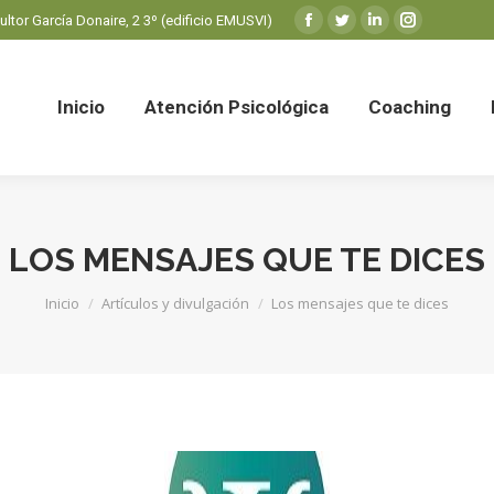
ultor García Donaire, 2 3º (edificio EMUSVI)
Facebook
Twitter
Linkedin
Instagram
page
page
page
page
Inicio
Atención Psicológica
Coaching
opens
opens
opens
opens
Inicio
Atención Psicológica
Coaching
in
in
in
in
new
new
new
new
window
window
window
window
LOS MENSAJES QUE TE DICES
Estás aquí:
Inicio
Artículos y divulgación
Los mensajes que te dices