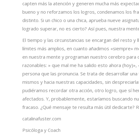
capten más la atención y generen mucha más expectaci
bueno y no reforzamos los logros, condenamos los frac
distinto. Si un chico o una chica, aprueba nueve asignat
logrado superar, no es cierto? Así pues, nuestra mente
El tiempo y las circunstancias se encargan del resto 
límites más amplios, en cuanto añadimos «siempre» me
en nuestra mente y programan nuestro cerebro para qu
razonables: » que mal me ha salido esto ahora (hoy)», 
persona que las pronuncia. Se trata de desarrollar una
mismos y hacia nuestras capacidades, sin despreciarlas 
pudiéramos recordar otra acción, otro logro, que sí h
afectados. Y, probablemente, estaríamos buscando nue
fracaso. ¿Qué mensaje te resulta más útil dedicarte? R
catalinafuster.com
Psicóloga y Coach