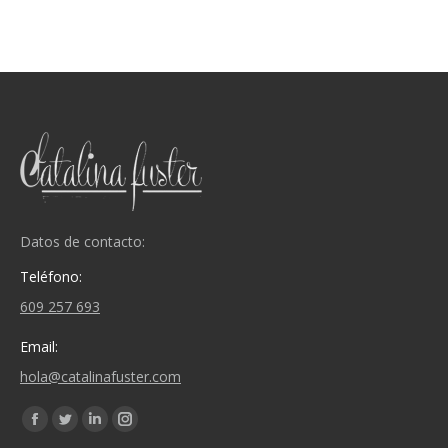
Datos de contacto:
Teléfono:
609 257 693
Email:
hola@catalinafuster.com
Encuéntranos en:
Facebook
Twitter
Linkedin
Instagram