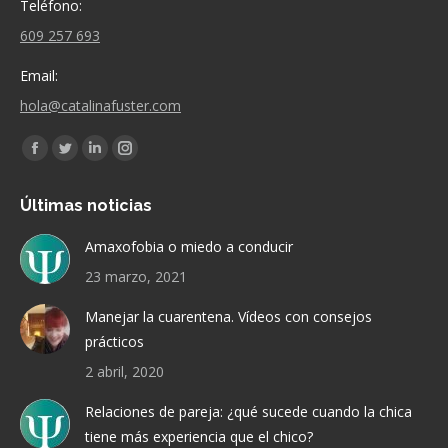
Teléfono:
609 257 693
Email:
hola@catalinafuster.com
Encuéntranos en:
Facebook
Twitter
Linkedin
Instagram
page
page
page
page
Últimas noticias
opens
opens
opens
opens
in
in
in
in
Amaxofobia o miedo a conducir
new
new
new
new
23 marzo, 2021
window
window
window
window
Manejar la cuarentena. Vídeos con consejos
prácticos
2 abril, 2020
Relaciones de pareja: ¿qué sucede cuando la chica
tiene más experiencia que el chico?