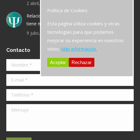
2 abril, 2020
Política de Cookies
Relaciones de pareja: ¿qué sucede cuando la chica
Esta página utiliza cookies y otras
tiene más experiencia que el chico?
tecnologías para que podamos
9 julio, 2019
mejorar su experiencia en nuestros
sitios:
Más información.
Contacto
Aceptar
Rechazar
Nombre *
E-mail *
Teléfono *
Mensaje