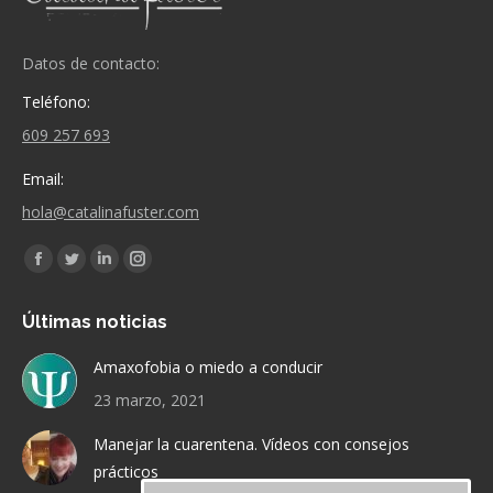
Datos de contacto:
Teléfono:
609 257 693
Email:
hola@catalinafuster.com
Encuéntranos en:
Facebook
Twitter
Linkedin
Instagram
page
page
page
page
Últimas noticias
opens
opens
opens
opens
in
in
in
in
Amaxofobia o miedo a conducir
new
new
new
new
23 marzo, 2021
window
window
window
window
Manejar la cuarentena. Vídeos con consejos
prácticos