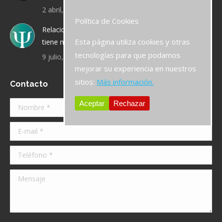
2 abril, 2020
Política de Cookies
Relaciones de pareja: ¿qué sucede cuando la chica
Esta página utiliza cookies y otras
tiene más experiencia que el chico?
tecnologías para que podamos
9 julio, 2019
mejorar su experiencia en nuestros
sitios:
Más información.
Contacto
Aceptar
Rechazar
Nombre *
E-mail *
Teléfono *
Mensaje