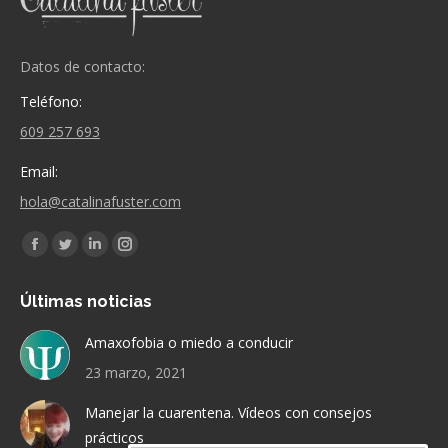
Datos de contacto:
Teléfono:
609 257 693
Email:
hola@catalinafuster.com
Encuéntranos en:
Facebook
Twitter
Linkedin
Instagram
page
page
page
page
Últimas noticias
opens
opens
opens
opens
in
in
in
in
Amaxofobia o miedo a conducir
new
new
new
new
23 marzo, 2021
window
window
window
window
Manejar la cuarentena. Vídeos con consejos
prácticos