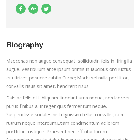
Biography
Maecenas non augue consequat, sollicitudin felis in, fringilla
augue. Vestibulum ante ipsum primis in faucibus orci luctus
et ultrices posuere cubilia Curae; Morbi vel nulla porttitor,
convallis risus sit amet, hendrerit risus.
Duis ac felis elit. Aliquam tincidunt urna neque, non laoreet
purus finibus a. Integer quis fermentum neque.
Suspendisse sodales nisl dignissim tellus convallis, non
rutrum neque interdum.Etiam condimentum ac lorem
porttitor tristique. Praesent nec efficitur lorem.
Suspendisse iaculis dolor in mauris semper, vitae sagittis